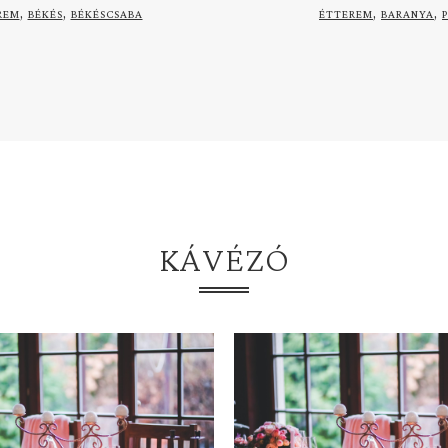
,
,
,
,
REM
BÉKÉS
BÉKÉSCSABA
ÉTTEREM
BARANYA
KÁVÉZÓ