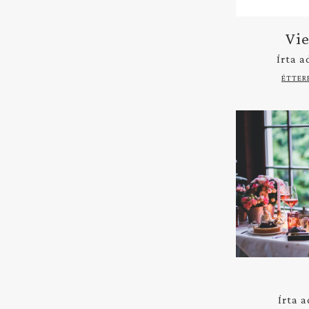
Vi
Írta
a
ÉTTER
Írta
a