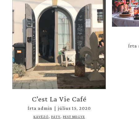
Írta
C’est La Vie Café
Írta
admin
|
július 15, 2020
,
,
KÁVÉZÓ
PÁTY
PEST MEGYE