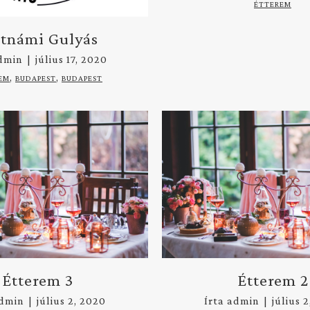
ÉTTEREM
etnámi Gulyás
dmin
|
július 17, 2020
,
,
EM
BUDAPEST
BUDAPEST
Étterem 3
Étterem 2
dmin
|
július 2, 2020
Írta
admin
|
július 