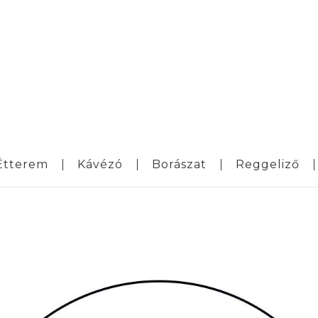
Étterem
Kávézó
Borászat
Reggeliző